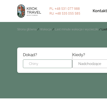
PL: +48 531 077 988
Kontakt
RU: +48 535 055 585
Strona główna
/
Wakacje
/
Last minute wakacje i wycieczki
/
Las
Dokąd?
Kiedy?