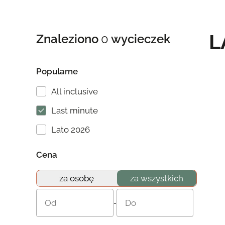
L
Znaleziono
0
wycieczek
Popularne
All inclusive
Last minute
Lato 2026
Cena
za osobę
za wszystkich
-