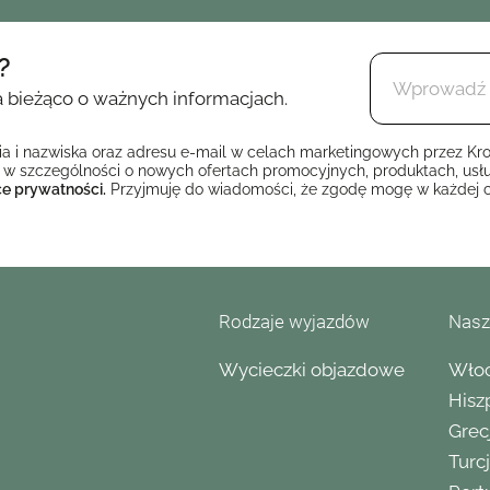
?
a bieżąco o ważnych informacjach.
i nazwiska oraz adresu e-mail w celach marketingowych przez Krok T
 w szczególności o nowych ofertach promocyjnych, produktach, usłu
ce prywatności.
Przyjmuję do wiadomości, że zgodę mogę w każdej c
Rodzaje wyjazdów
Nasz
Wycieczki objazdowe
Wło
Hisz
Grec
Turc