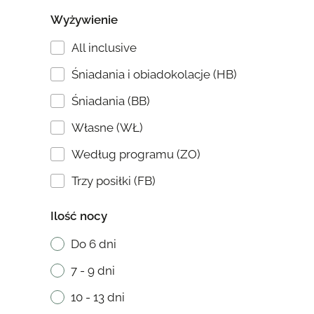
Wyżywienie
All inclusive
Śniadania i obiadokolacje (HB)
Śniadania (BB)
Własne (WŁ)
Według programu (ZO)
Trzy posiłki (FB)
Ilość nocy
Do 6 dni
7 - 9 dni
10 - 13 dni