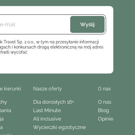
ravel Sp. z.o.o., w tym na przesyłanie informacji
gach i konkursach drogą elektroniczną na mój adres
hwili wycofać
e kierunki
Nasze oferty
O nas
chy
Dla dorosłych 16+
O nas
pania
Last Minute
Blog
ja
All inclusive
Opinie
ja
Wycieczki egzotyczne