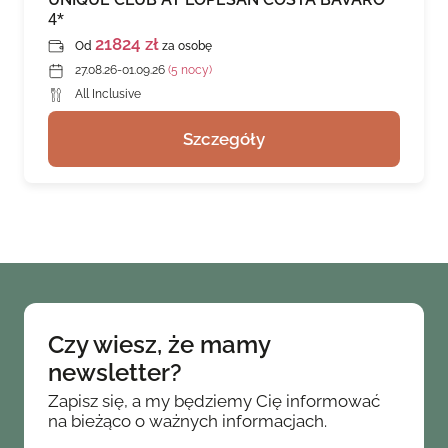
4*
21824 zł
Od
za osobę
27.08.26-01.09.26
(5 nocy)
All Inclusive
Szczegóły
Czy wiesz, że mamy
newsletter?
Zapisz się, a my będziemy Cię informować
na bieżąco o ważnych informacjach.