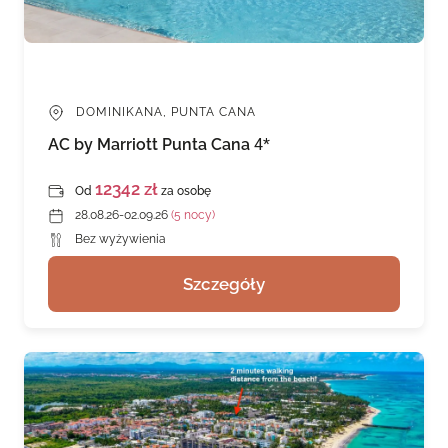
DOMINIKANA, PUNTA CANA
AC by Marriott Punta Cana
4*
12342 zł
Od
za osobę
28.08.26-02.09.26
(5 nocy)
Bez wyżywienia
Szczegóły