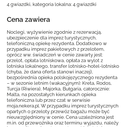
4 gwiazdki, kategoria lokalna: 4 gwiazdki
Cena zawiera
Noclegi, wyżywienie zgodnie z rezerwacją,
ubezpieczenie dla imprez turystycznych,
telefoniczną opiekę rezydenta. Dodatkowo w
przypadku imprez pakietowych z przelotem,
oprócz ww. świadczeń w cenie zawarty jest:
przelot, opłata lotniskowa, opłata za wylot z
lotniska lokalnego, transfer lotnisko-hotel-lotnisko
(chyba, że dana oferta stanowi inaczej),
bezpośrednia opieka polskojęzycznego rezydenta
– w sezonie letnim (wakacyjnym): Kreta, Rodos,
Turcja (Riwiera), Majorka, Bułgaria, całorocznie:
Malta, na pozostałych kierunkach opieka
telefoniczna lub przez czat w serwisie
moja.nekera.pl. W przypadku imprez turystycznych
opartych o przeloty przewóz bagażu może być
nieuwzględniony w cenie. Cena uzależniona jest
m.in. od przewoźnika oraz terminu wyjazdu, należy