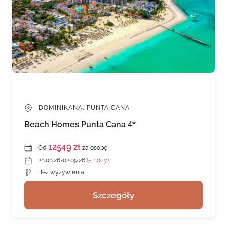
DOMINIKANA, PUNTA CANA
Beach Homes Punta Cana
4*
12549 zł
Od
za osobę
28.08.26-02.09.26
(5 nocy)
Bez wyżywienia
Szczegóły