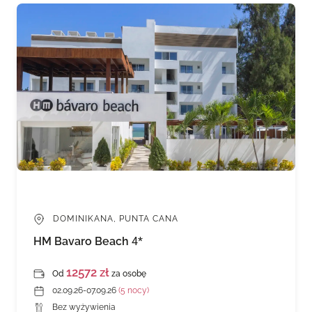
DOMINIKANA, PUNTA CANA
HM Bavaro Beach
4*
12572 zł
Od
za osobę
02.09.26-07.09.26
(5 nocy)
Bez wyżywienia