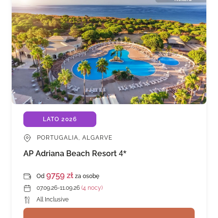
LATO 2026
PORTUGALIA, ALGARVE
AP Adriana Beach Resort
4*
9759 zł
Od
za osobę
07.09.26-11.09.26
(4 nocy)
All Inclusive