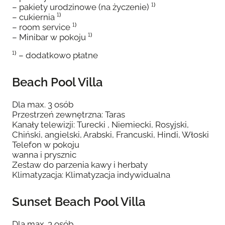
– pakiety urodzinowe (na życzenie) ¹⁾
– cukiernia ¹⁾
– room service ¹⁾
– Minibar w pokoju ¹⁾
¹⁾ – dodatkowo płatne
Beach Pool Villa
Dla max. 3 osób
Przestrzeń zewnętrzna: Taras
Kanały telewizji: Turecki , Niemiecki, Rosyjski,
Chiński, angielski, Arabski, Francuski, Hindi, Włoski
Telefon w pokoju
wanna i prysznic
Zestaw do parzenia kawy i herbaty
Klimatyzacja: Klimatyzacja indywidualna
Sunset Beach Pool Villa
Dla max. 3 osób