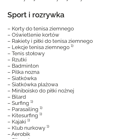
Sport i rozrywka
– Korty do tenisa ziemnego
– Oświetlenie kortów
– Rakiety i piłki do tenisa ziemnego
– Lekcje tenisa ziemnego ¹⁾
– Tenis stołowy
– Rzutki
– Badminton
– Pilka nozna
– Siatkówka
– Siatkówka plażowa
– Miniboisko do piłki nożnej
– Bilard
– Surfing ¹⁾
– Parasailing ¹⁾
– Kitesurfing ¹⁾
– Kajaki ¹⁾
– Klub nurkowy ¹⁾
– Aerobik