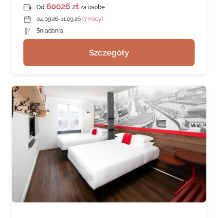
60026 zł
Od
za osobę
04.09.26-11.09.26
(7 nocy)
Śniadania
Szczegóły