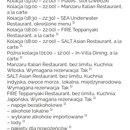
Kolacja (19:00 – 22:00) – Plates , stół szwedzki
Kolacja (19:00 – 22:00) – Manzaru Italian Restaurant,
a la carte
Kolacja (18:30 – 22:30) – SEA Underwater
Restaurant, określone menu ¹⁾
Kolacja (18:00 – 22:00) – FIRE Teppanyaki
Restaurant, a la carte ¹⁾
Kolacja (18:00 – 22:00) – SALT Asian Restaurant, a la
carte ¹⁾
Późna kolacja (01:00 – 12:00) – In-Villa Dining, a la
carte ¹⁾
Manzaru Italian Restaurant, bez limitu, Kuchnia:
Włoska, Wymagana rezerwacja: Tak ¹⁾
SALT Asian Restaurant, bez limitu, Kuchnia:
indyjska, owoce morza , lokalna, międzynarodowa,
Wymagana rezerwacja: Tak ¹⁾
FIRE Teppanyaki Restaurant, bez limitu, Kuchnia:
Japońska, Wymagana rezerwacja: Tak ¹⁾
– napoje bezalkoholowe ¹⁾
– alkohole lokalne ¹⁾
– wybrane alkohole importowane ¹⁾
– lody ¹⁾
– pakiety dla nowożeńców ¹⁾