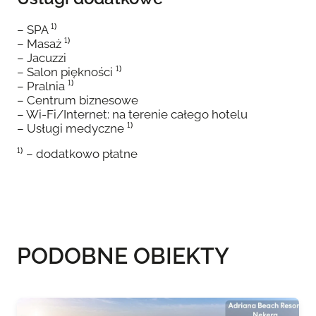
– SPA ¹⁾
– Masaż ¹⁾
– Jacuzzi
– Salon piękności ¹⁾
– Pralnia ¹⁾
– Centrum biznesowe
– Wi-Fi/Internet: na terenie całego hotelu
– Usługi medyczne ¹⁾
¹⁾ – dodatkowo płatne
PODOBNE OBIEKTY