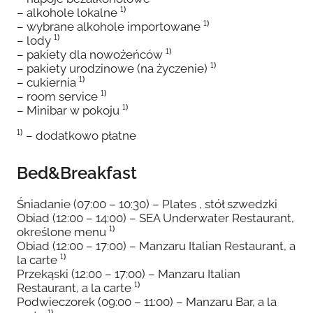
– alkohole lokalne ¹⁾
– wybrane alkohole importowane ¹⁾
– lody ¹⁾
– pakiety dla nowożeńców ¹⁾
– pakiety urodzinowe (na życzenie) ¹⁾
– cukiernia ¹⁾
– room service ¹⁾
– Minibar w pokoju ¹⁾
¹⁾ – dodatkowo płatne
Bed&Breakfast
Śniadanie (07:00 – 10:30) – Plates , stół szwedzki
Obiad (12:00 – 14:00) – SEA Underwater Restaurant,
określone menu ¹⁾
Obiad (12:00 – 17:00) – Manzaru Italian Restaurant, a
la carte ¹⁾
Przekąski (12:00 – 17:00) – Manzaru Italian
Restaurant, a la carte ¹⁾
Podwieczorek (09:00 – 11:00) – Manzaru Bar, a la