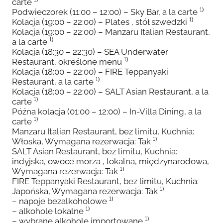
carte ¹⁾
Podwieczorek (11:00 – 12:00) – Sky Bar, a la carte ¹⁾
Kolacja (19:00 – 22:00) – Plates , stół szwedzki ¹⁾
Kolacja (19:00 – 22:00) – Manzaru Italian Restaurant,
a la carte ¹⁾
Kolacja (18:30 – 22:30) – SEA Underwater
Restaurant, określone menu ¹⁾
Kolacja (18:00 – 22:00) – FIRE Teppanyaki
Restaurant, a la carte ¹⁾
Kolacja (18:00 – 22:00) – SALT Asian Restaurant, a la
carte ¹⁾
Późna kolacja (01:00 – 12:00) – In-Villa Dining, a la
carte ¹⁾
Manzaru Italian Restaurant, bez limitu, Kuchnia:
Włoska, Wymagana rezerwacja: Tak ¹⁾
SALT Asian Restaurant, bez limitu, Kuchnia:
indyjska, owoce morza , lokalna, międzynarodowa,
Wymagana rezerwacja: Tak ¹⁾
FIRE Teppanyaki Restaurant, bez limitu, Kuchnia:
Japońska, Wymagana rezerwacja: Tak ¹⁾
– napoje bezalkoholowe ¹⁾
– alkohole lokalne ¹⁾
– wybrane alkohole importowane ¹⁾