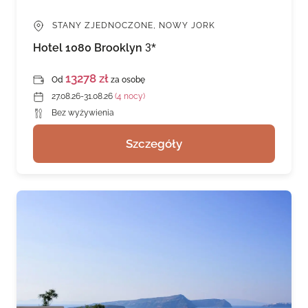
STANY ZJEDNOCZONE, NOWY JORK
Hotel 1080 Brooklyn
3*
13278 zł
Od
za osobę
27.08.26-31.08.26
(4 nocy)
Bez wyżywienia
Szczegóły