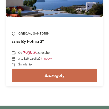
GRECJA, SANTORINI
11.11 By Potnia
3*
7636 zł
Od
za osobę
19.08.26-22.08.26
(3 nocy)
Śniadanie
Szczegóły