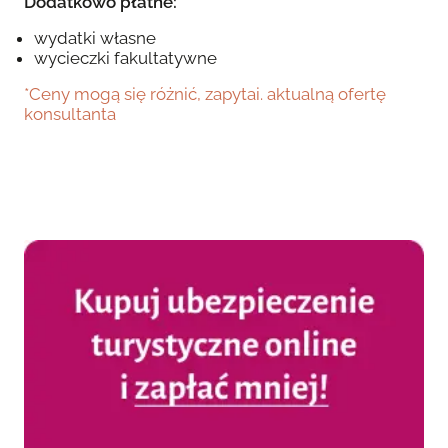
Dodatkowo płatne:
wydatki własne
wycieczki fakultatywne
*Ceny mogą się różnić, zapytai. aktualną ofertę
konsultanta