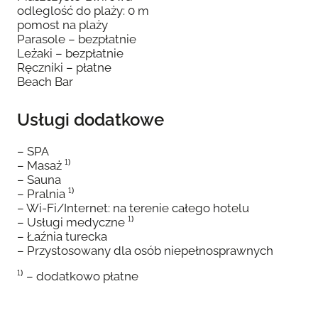
odleglość do plaży: 0 m
pomost na plaży
Parasole – bezpłatnie
Leżaki – bezpłatnie
Ręczniki – płatne
Beach Bar
Usługi dodatkowe
– SPA
– Masaż ¹⁾
– Sauna
– Pralnia ¹⁾
– Wi-Fi/Internet: na terenie całego hotelu
– Usługi medyczne ¹⁾
– Łaźnia turecka
– Przystosowany dla osób niepełnosprawnych
¹⁾ – dodatkowo płatne