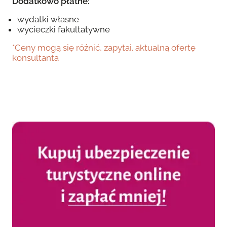
Dodatkowo płatne:
wydatki własne
wycieczki fakultatywne
*Ceny mogą się różnić, zapytai. aktualną ofertę
konsultanta