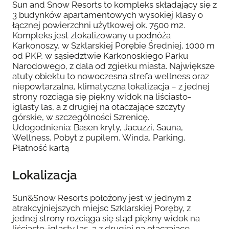
Sun and Snow Resorts to kompleks składający się z
3 budynków apartamentowych wysokiej klasy o
łącznej powierzchni użytkowej ok. 7500 m2.
Kompleks jest zlokalizowany u podnóża
Karkonoszy, w Szklarskiej Porębie Średniej, 1000 m
od PKP, w sąsiedztwie Karkonoskiego Parku
Narodowego, z dala od zgiełku miasta. Największe
atuty obiektu to nowoczesna strefa wellness oraz
niepowtarzalna, klimatyczna lokalizacja – z jednej
strony rozciąga się piękny widok na liściasto-
iglasty las, a z drugiej na otaczające szczyty
górskie, w szczególności Szrenicę.
Udogodnienia: Basen kryty, Jacuzzi, Sauna,
Wellness, Pobyt z pupilem, Winda, Parking,
Płatność kartą
Lokalizacja
Sun&Snow Resorts położony jest w jednym z
atrakcyjniejszych miejsc Szklarskiej Poręby, z
jednej strony rozciąga się stąd piękny widok na
liściasto-iglasty las, a z drugiej na otaczające