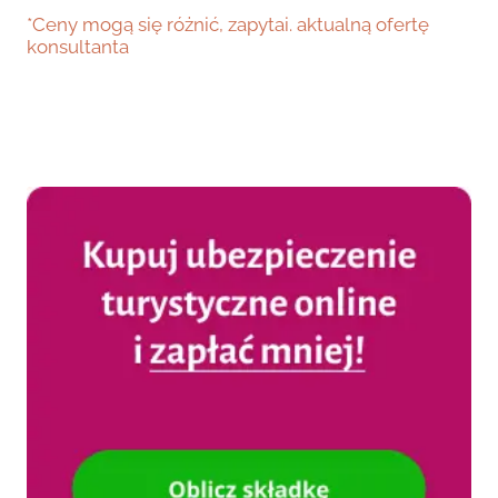
*Ceny mogą się różnić, zapytai. aktualną ofertę
konsultanta